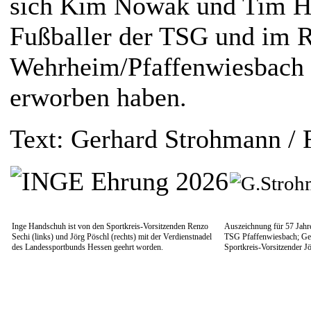
sich Kim Nowak und Tim Hu
Fußballer der TSG und im 
Wehrheim/Pfaffenwiesbach 
erworben haben.
Text: Gerhard Strohmann / 
Inge Handschuh ist von den Sportkreis-Vorsitzenden Renzo
Auszeichnung für 57 Jahre
Sechi (links) und Jörg Pöschl (rechts) mit der Verdienstnadel
TSG Pfaffenwiesbach; Ge
des Landessportbunds Hessen geehrt worden.
Sportkreis-Vorsitzender J