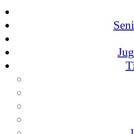
Seni
Jug
T