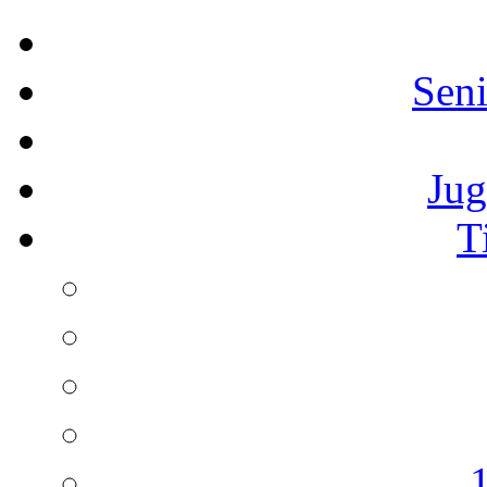
Seni
Jug
T